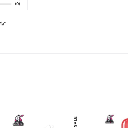
(0)
่ง”
ON SALE