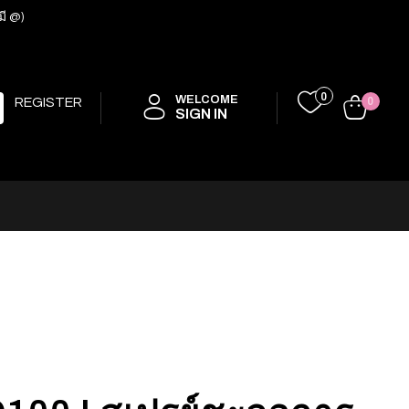
มี @)
0
WELCOME
REGISTER
0
SIGN IN