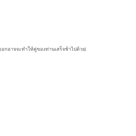
งออกอาจจะทำให้คู่ของท่านเสร็จช้าไปด้วย)