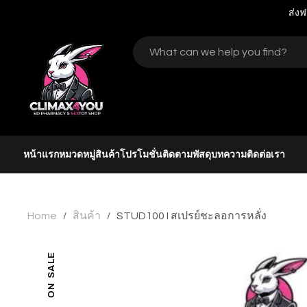
ส่งฟ
หน้าแรก
หมวดหมู่สินค้า
โปรโมชั่น
ติดตามพัสดุ
บทความ
ติดต่อเรา
Home
สินค้า
STUD100 I สเปรย์ชะลอการหลั่ง
/
/
ON SALE