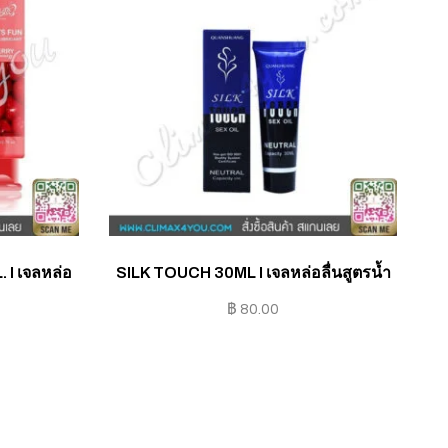
I เจลหล่อ
SILK TOUCH 30ML I เจลหล่อลื่นสูตรน้ำ
FR
฿
80.00