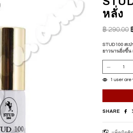
STUD
หลั่ง
฿
290.00
STUD100 สเปร
ยาวนานยิ่งขึ้น
1
user are 
SHARE
แพ็คมิดชิ