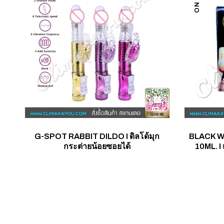
G-SPOT RABBIT DILDO I ดิลโด้มุก
BLACK W
กระต่ายน้อยซอยได้
10ML. I 