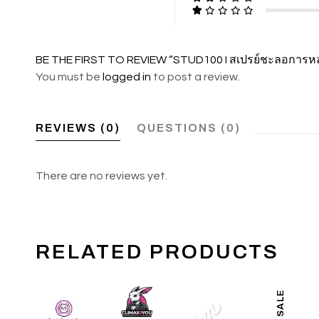
BE THE FIRST TO REVIEW “STUD100 I สเปรย์ชะลอการหลั
You must be
logged in
to post a review.
REVIEWS (0)
QUESTIONS (0)
There are no reviews yet.
RELATED PRODUCTS
ON SALE