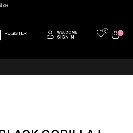
มี @)
0
WELCOME
REGISTER
0
SIGN IN