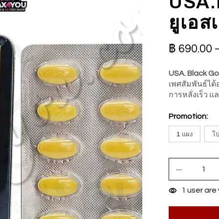
USA.
ยูเอส
฿
690.00
USA. Black Gor
เพศสัมพันธ์ได้
การหลั่งเร็ว 
Promotion:
1 แผง
โป
1
user are 