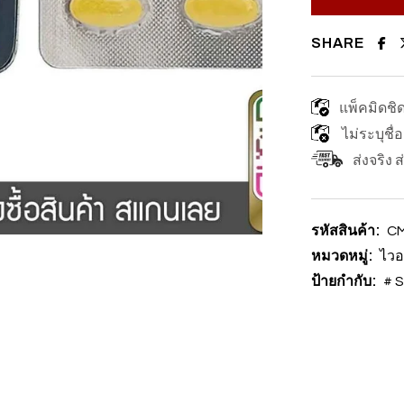
SHARE
แพ็คมิดชิ
ไม่ระบุชื่
ส่งจริง 
รหัสสินค้า:
CM
หมวดหมู่:
ไวอ
ป้ายกำกับ:
# S