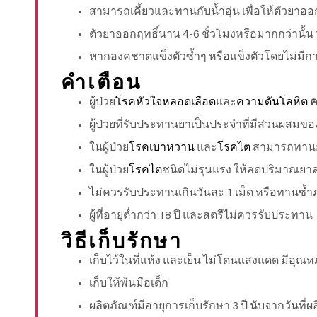
สามารถเคี้ยวและทานกับน้ำอุ่น เพื่อให้ตัวยาออกฤ
ตัวยาออกฤทธิ์นาน 4-6 ชั่วโมงหรือมากกว่านั้น ท
หากองคชาตแข็งตัวซ้ำๆ หรือแข็งตัวโดยไม่มีการ
คำเตือน
ผู้ป่วย
โรคหัวใจหลอดเลือด
และ
ความดันโลหิต
ค
ผู้ป่วยที่รับประทานยาเป็นประจำที่มีส่วนผสมข
ในผู้ป่วย
โรคเบาหวาน
และ
โรคไต
สามารถทานยา
ในผู้ป่วย
โรคไต
ชนิดไม่รุนแรง ให้ลดปริมาณยาล
ไม่ควรรับประทานเกินวันละ 1 เม็ด หรือทานซ้ำ
ผู้ที่อายุต่ำกว่า 18 ปี และสตรีไม่ควรรับประทาน
วิธีเก็บรักษา
เก็บไว้ในที่แห้ง และเย็น ไม่โดนแสงแดด มีอุณห
เก็บให้พ้นมือเด็ก
ผลิตภัณฑ์มีอายุการเก็บรักษา 3 ปี นับจากวันที่ผล