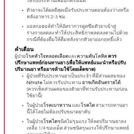
ให้รับประทานเพิ่มอีกครึ่งเม็ด.
ตัวยาจะได้ผลดีสุดเมื่อรับประทานตอนท้องว่างหรือ
หลังอาหาร 2-3 ชม.
แอลกอฮอล์ทำให้อัตราการดูดซึมตัวยาเข้าสู่
ร่างกายลดลง ทำให้ประสิทธิภาพลดลงตามไปด้วย
กรณีที่ต้องดื่มให้ดื่มหลังจากตัวยาออกฤทธิ์แล้ว
คำเตือน
ผู้ป่วย
โรคหัวใจหลอดเลือด
และ
ความดันโลหิต
ควร
ปรึกษาแพทย์ก่อนทานยา (เพื่
อให้แพทย์แนะนำหรือปรับ
ปริมาณยา หรืออาจห้ามใช้โดยเด็ดขาด)
ผู้ป่วยที่รับประทานยาเป็นประจำ ที่มีส่วนผสมของ
Nitrate
ไม่ควรรับประทาน
อาจเกิดอันตรายได้
(ควรเช็คส่วนผสมของตัวยาที่ท่านรับประทานก่อน
ใช้ยานี้)
ในผู้ป่วย
โรคเบาหวาน
และ
โรคไต
สามารถทานยา
นี้ได้โดยไม่ต้องปรับขนาดยาคับ
ในผู้ป่วย
โรคไต
ชนิดไม่รุนแรง ให้ลดปริมาณยาลง
เหลือ 1/4 ของเม็ด ส่วนชนิดรุนแรงให้ปรึกษาแพทย์