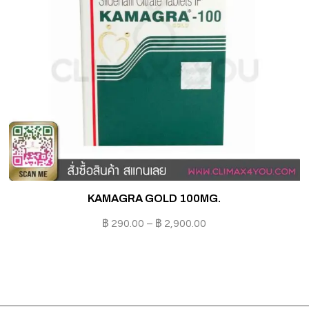
KAMAGRA GOLD 100MG.
K
฿
290.00
–
฿
2,900.00