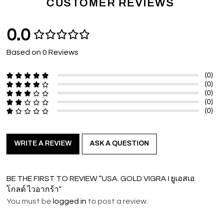
CUSTOMER REVIEWS
0.0
Based on 0 Reviews
(0)
(0)
(0)
(0)
(0)
WRITE A REVIEW
ASK A QUESTION
BE THE FIRST TO REVIEW “USA. GOLD VIGRA I ยูเอสเอ
โกลด์ ไวอากร้า”
You must be
logged in
to post a review.