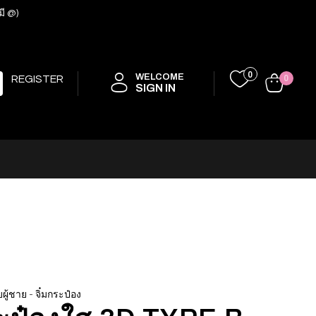
มี @)
0
WELCOME
REGISTER
0
SIGN IN
-
ผู้ชาย
จิ๋มกระป๋อง