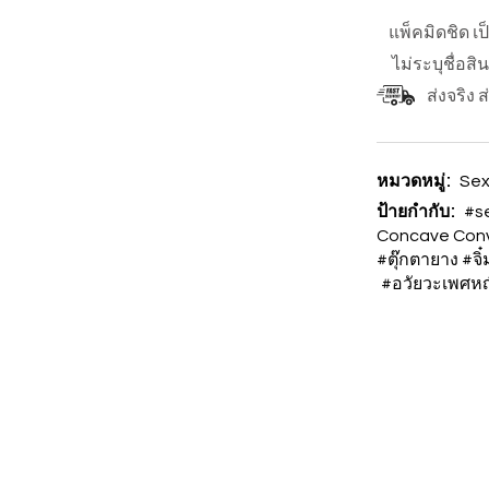
แพ็คมิดชิด เ
ไม่ระบุชื่อสิ
ส่งจริง 
หมวดหมู่:
Sex
ป้ายกำกับ:
#s
Concave Con
#ตุ๊กตายาง #จิ
#อวัยวะเพศหญ