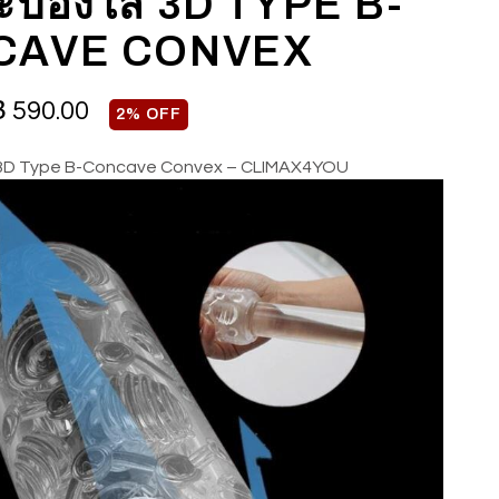
ระป๋องใส 3D TYPE B-
CAVE CONVEX
฿
590.00
2% OFF
ส 3D Type B-Concave Convex – CLIMAX4YOU