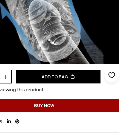
ADD TO BAG
viewing this product
BUY NOW