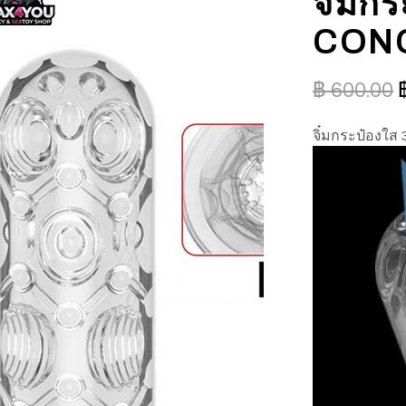
จิ๋มก
CON
฿
600.00
จิ๋มกระป๋องใ