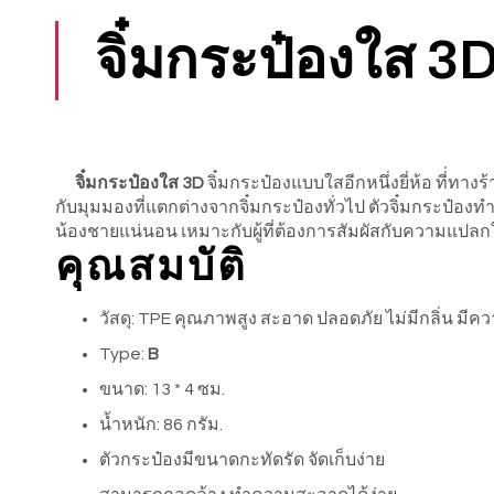
จิ๋มกระป๋องใส
จิ๋มกระป๋องใส 3D
จิ๋มกระป๋องแบบใสอีกหนึ่งยี่ห้อ ที่่ทา
กับมุมมองที่แตกต่างจากจิ๋มกระป๋องทั่วไป ตัวจิ๋มกระป๋อง
น้องชายแน่นอน เหมาะกับผู้ที่ต้องการสัมผัสกับความแปลก
คุณสมบัติ
วัสดุ: TPE คุณภาพสูง สะอาด ปลอดภัย ไม่มีกลิ่น มีคว
Type:
B
ขนาด: 13 * 4 ซม.
น้ำหนัก: 86 กรัม.
ตัวกระป๋องมีขนาดกะทัดรัด จัดเก็บง่าย