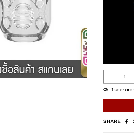
1
user are 
SHARE