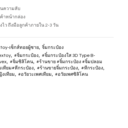
ป็นความลับ
นค้าหน้ากล่อง
ส่งไว ถึงมือลูกค้าภายใน 2-3 วัน
,
toy-เซ็กส์ทอยผู้ชาย
จิ๋มกระป๋อง
,
,
extoy
#จิํมกระปํอง
#จิ๋มกระป๋องใส 3D Type B-
,
,
vex
#จิํมซิลิโคน
#ร้านขาย #จิ๋มกระป๋อง #จิ๋มปลอม
,
,
,
๋มเทียม#หีกระป๋อง
#ร้านขายจิ๋มกระป๋อง
#หีกระปํอง
,
,
ิงเทียม
#อวัยวะเพศเทียม
#อวัยเพศซิลิโคน