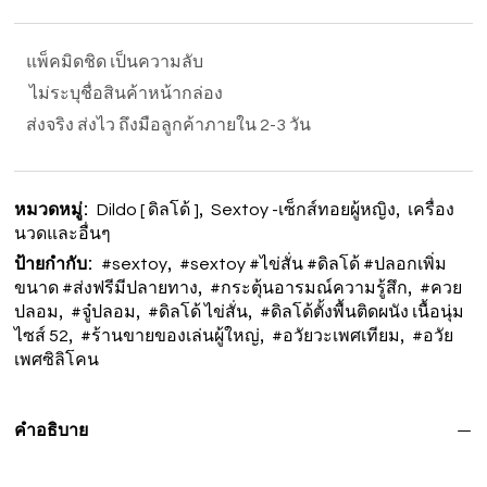
แพ็คมิดชิด เป็นความลับ
ไม่ระบุชื่อสินค้าหน้ากล่อง
ส่งจริง ส่งไว ถึงมือลูกค้าภายใน 2-3 วัน
หมวดหมู่:
,
,
Dildo [ ดิลโด้ ]
Sextoy -เซ็กส์ทอยผู้หญิง
เครื่อง
นวดและอื่นๆ
ป้ายกำกับ:
,
#sextoy
#sextoy #ไข่สั่น #ดิลโด้ #ปลอกเพิ่ม
,
,
ขนาด #ส่งฟรีมีปลายทาง
#กระตุ้นอารมณ์ความรู้สึก
#ควย
,
,
,
ปลอม
#จู๋ปลอม
#ดิลโด้ ไข่สั่น
#ดิลโด้ตั้งพื้นติดผนัง เนื้อนุ่ม
,
,
,
ไซส์ 52
#ร้านขายของเล่นผู้ใหญ่
#อวัยวะเพศเทียม
#อวัย
เพศซิลิโคน
คำอธิบาย