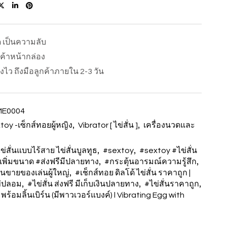
ด เป็นความลับ
นค้าหน้ากล่อง
ส่งไว ถึงมือลูกค้าภายใน 2-3 วัน
ME0004
,
,
toy -เซ็กส์ทอยผู้หญิง
Vibrator [ ไข่สั่น ]
เครื่องนวดและ
,
,
ไข่สั่นแบบไร้สาย ไข่สั่นบูลทูธ
#sextoy
#sextoy #ไข่สั่น
,
,
เพิ่มขนาด #ส่งฟรีมีปลายทาง
#กระตุ้นอารมณ์ความรู้สึก
,
านขายของเล่นผู้ใหญ่
#เช็กส์ทอย ดิลโด้ ไข่สั่น ราคาถูก |
,
,
,
่ปลอม
#ไข่สั่น ส่งฟรี มีเก็บเงินปลายทาง
#ไข่สั่นราคาถูก
พร้อมลิ้นเบิร์น (มีพาวเวอร์แบงค์) l Vibrating Egg with