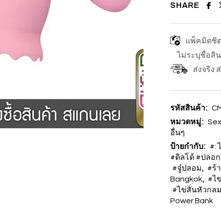
SHARE
แพ็คมิดชิ
ไม่ระบุชื่อสิ
ส่งจริง 
รหัสสินค้า:
C
หมวดหมู่:
Sex
อื่นๆ
ป้ายกำกับ:
#: 
#ดิลโด้ #ปลอก
,
#จู๋ปลอม
#ร้
,
Bangkok
#ไข
#ไข่สั่นหัวกลม
Power Bank