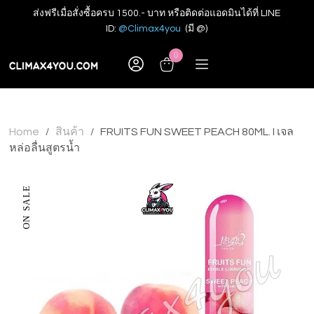
ส่งฟรีเมื่อสั่งซื้อครบ 1500.- บาท หรือติดต่อแอดมินได้ที่ LINE
ID:
@Climax4you
(มี @)
0
Home
สินค้า
FRUITS FUN SWEET PEACH 80ML. I เจล
/
/
หล่อลื่นสูตรน้ำ
ON SALE