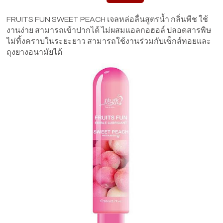
FRUITS FUN SWEET PEACH เจลหล่อลื่นสูตรน้ำ กลิ่นพีช ใช้
งานง่าย สามารถเข้าปากได้ ไม่ผสมแอลกอฮอล์ ปลอดสารพิษ
ไม่ทิ้งคราบในระยะยาว สามารถใช้งานร่วมกับเซ็กส์ทอยและ
ถุงยางอนามัยได้