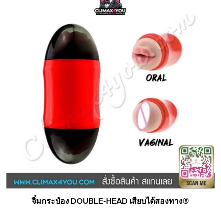
จิ๋มกระป๋อง DOUBLE-HEAD เสียบได้สองทาง®