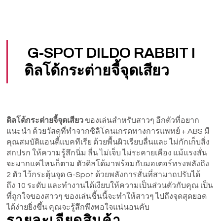
G-SPOT DILDO RABBIT I
ดิลโด้กระต่ายจี้จุดเสียว
ดิลโด้กระต่ายจี้จุดเสียว
ของเล่นสำหรับสาวๆ อีกตัวที่อยาก
แนะนำ ด้วยวัสดุที่ทำจากซิลิโคนเกรดทางการแพทย์ + ABS มี
คุณสมบัติแอนตี้แบคทีเรีย ด้วยพื้นผิวเรียบลื่นและ ไม่กักเก็บสิ่ง
สกปรก ให้ความรู้สึกนิ่ม ลื่น ไม่เจ็บ ไม่ระคายเคือง แม้แรงสั่น
จะมากแค่ไหนก็ตาม ตัวดิลโด้มาพร้อมกับมอเตอร์ทรงพลังถึง
2 ตัว ไว้กระตุ้นจุด G-Spot ด้วยพลังการสั่นที่สามาถปรับได้
ถึง 10 ระดับ และทำงานได้เงียบให้ความเป็นส่วนตัวกับคุณ เป็น
ที่ถูกใจของสาวๆ ของเล่นชี้นนี้จะทำให้สาวๆ ไปถึงจุดสุดยอด
ได้ง่ายยิ่งขึ้น คุณจะรู้สึกพึงพอใจแน่นอนคับ
รายละเอียดสินค้า