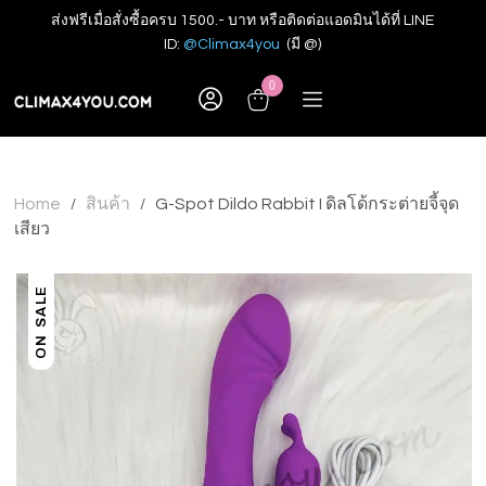
ส่งฟรีเมื่อสั่งซื้อครบ 1500.- บาท หรือติดต่อแอดมินได้ที่ LINE
ID:
@Climax4you
(มี @)
0
Home
สินค้า
G-Spot Dildo Rabbit I ดิลโด้กระต่ายจี้จุด
/
/
เสียว
ON SALE