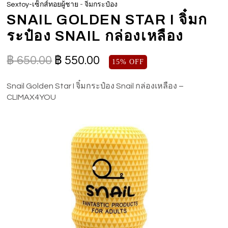
-
Sextoy-เซ็กส์ทอยผู้ชาย
จิ๋มกระป๋อง
SNAIL GOLDEN STAR I จิ๋มก
ระป๋อง SNAIL กล่องเหลือง
฿
650.00
฿
550.00
15% OFF
Snail Golden Star I จิ๋มกระป๋อง Snail กล่องเหลือง –
CLIMAX4YOU