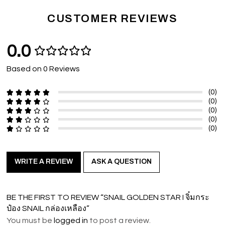
CUSTOMER REVIEWS
0.0
Based on 0 Reviews
(0)
(0)
(0)
(0)
(0)
WRITE A REVIEW
ASK A QUESTION
BE THE FIRST TO REVIEW “SNAIL GOLDEN STAR I จิ๋มกระ
ป๋อง SNAIL กล่องเหลือง”
You must be
logged in
to post a review.