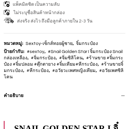
แพ็คมิดชิด เป็นความลับ
ไม่ระบุชื่อสินค้าหน้ากล่อง
ส่งจริง ส่งไว ถึงมือลูกค้าภายใน 2-3 วัน
หมวดหมู่:
,
Sextoy-เซ็กส์ทอยผู้ชาย
จิ๋มกระป๋อง
ป้ายกำกับ:
,
#sextoy
#Snail Golden Star I จิ๋มกระป๋อง Snail
,
,
,
กล่องเหลือง
#จิํมกระปํอง
#จิํมซิลิโคน
#ร้านขาย #จิ๋มกระ
,
ป๋อง #จิ๋มปลอม #ตุ๊กตายาง #จิ๋มเทียม#หีกระป๋อง
#ร้านขายจิ๋
,
,
,
มกระป๋อง
#หีกระปํอง
#อวัยวะเพศหญิงเทียม
#อวัยเพศซิลิ
โคน
คำอธิบาย
SNAIL GOLDEN STAR I จิ๋