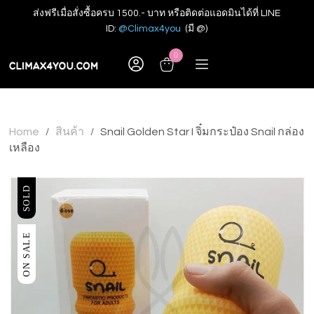
ส่งฟรีเมื่อสั่งซื้อครบ 1500.- บาท หรือติดต่อแอดมินได้ที่ LINE
ID:
@Climax4you
(มี @)
0
Home
สินค้า
Snail Golden Star I จิ๋มกระป๋อง Snail กล่อง
/
/
เหลือง
SOLD
ON SALE