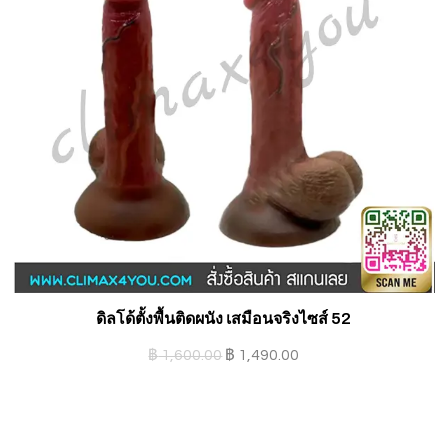
ดิลโด้ตั้งพื้นติดผนัง เสมือนจริงไซส์ 52
S
฿
1,600.00
฿
1,490.00